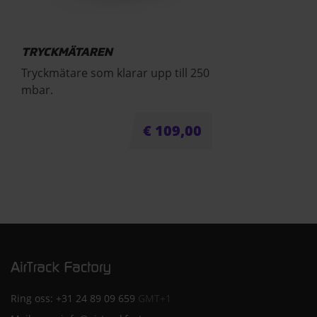
TRYCKMÄTAREN
Tryckmätare som klarar upp till 250
mbar.
€
109,00
Ring oss:
+31 24 89 09 659
GMT+1