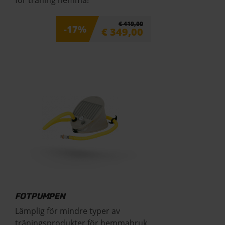
för träning hemma!
€
419,00
-17%
€
349,00
FOTPUMPEN
Lämplig för mindre typer av
träningsprodukter för hemmabruk