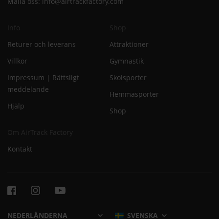
Maila oss:
info@airtrackfactory.com
Info
Shop
Returer och leverans
Attraktioner
Villkor
Gymnastik
Impressum | Rättsligt
Skolsporter
meddelande
Hemmasporter
Hjälp
Shop
Om AirTrack Factory
Kontakt
SVENSKA