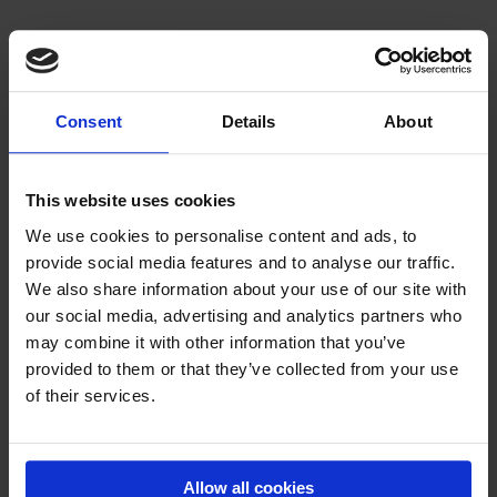
FAQ
Consent
Details
About
Kommer det en uppblåsare med min beställning?
This website uses cookies
Vilka är era villkor?
We use cookies to personalise content and ads, to
provide social media features and to analyse our traffic.
We also share information about your use of our site with
BEHÖVER DU MER HJÄLP? PRATA
MED EN EXPERT
our social media, advertising and analytics partners who
may combine it with other information that you’ve
provided to them or that they’ve collected from your use
AIRSUPPORT
of their services.
Allow all cookies