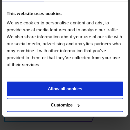
This website uses cookies
We use cookies to personalise content and ads, to
provide social media features and to analyse our traffic.
We also share information about your use of our site with
our social media, advertising and analytics partners who
GÅ MED I VÅRT
may combine it with other information that you’ve
provided to them or that they’ve collected from your use
GLOBALA
of their services.
ÅTERFÖRSÄLJARTEAM!
Vill du förändra världen genom sport? Främja en
Allow all cookies
hälsosam livsstil och få människor att röra på sig?
Customize
GÅ MED I DET VINNANDE LAGET!