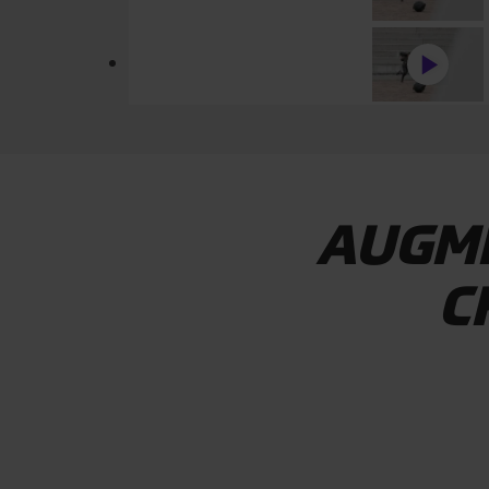
AUGME
C