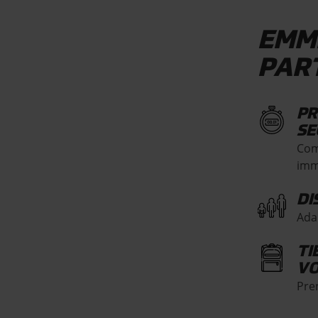
EMM
PAR
PR
SE
Com
imm
DI
Ada
TI
VO
Pren