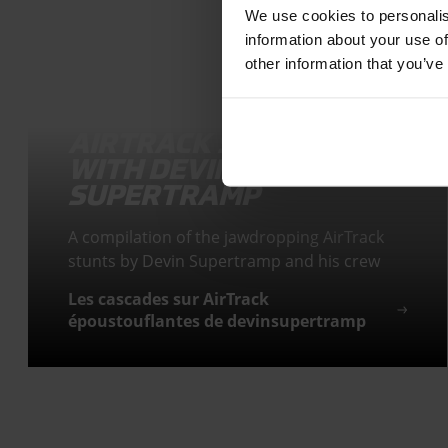
We use cookies to personalis
information about your use of
other information that you’ve
AIRTRACK STUNTS
WITH DEVIN
SUPERTRAMP
A compilation of the jawdropping AirTrack
stunts by Devin Supertramp and his crew
Les cascades sur AirTrack
époustouflantes de devinsupertramp