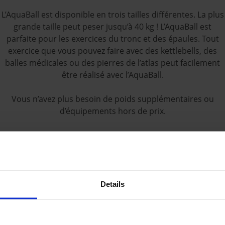
L’AquaBall est disponible en trois tailles différentes. La plus
grande taille peut peser jusqu’à 40 kg ! L’AquaBall est
parfaite pour les exercices du tronc et des épaules. Tout
exercice que vous pouvez faire avec des kettlebells, des
balles médicales ou des pierres de l’atlas peut facilement
être réalisé avec l’AquaBall.
Vous n’avez plus besoin de poids supplémentaires ou
d’équipements hors de prix.
Details