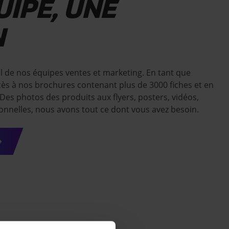
UIPE, UNE
N
al de nos équipes ventes et marketing. En tant que
ès à nos brochures contenant plus de 3000 fiches et en
es photos des produits aux flyers, posters, vidéos,
nnelles, nous avons tout ce dont vous avez besoin.