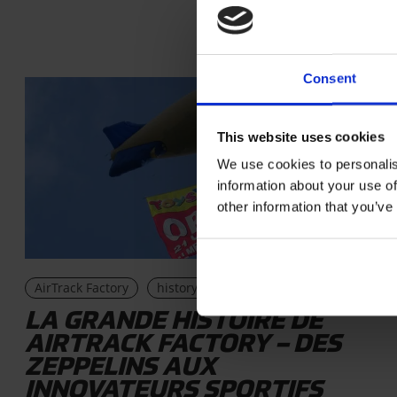
INSPIR
Consent
CLIENTS
This website uses cookies
We use cookies to personalis
information about your use of
other information that you’ve
AirTrack Factory
history
LA GRANDE HISTOIRE DE
AIRTRACK FACTORY – DES
ZEPPELINS AUX
INNOVATEURS SPORTIFS