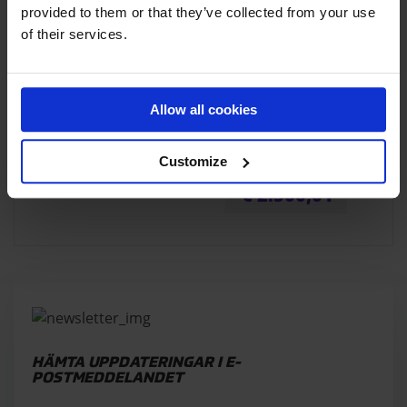
provided to them or that they’ve collected from your use
of their services.
Allow all cookies
AIRTRACK P3
Ta din träning till nya höjder
Customize
FRÅN
€
2.500,01
HÄMTA UPPDATERINGAR I E-
POSTMEDDELANDET