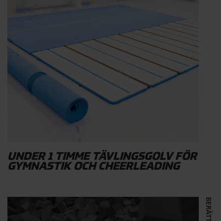
UNDER 1 TIMME TÄVLINGSGOLV FÖR
GYMNASTIK OCH CHEERLEADING
BERÄTTELSER