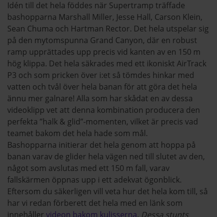
Idén till det hela föddes när Supertramp träffade
bashopparna Marshall Miller, Jesse Hall, Carson Klein,
Sean Chuma och Hartman Rector. Det hela utspelar sig
på den mytomspunna Grand Canyon, där en robust
ramp upprättades upp precis vid kanten av en 150 m
hög klippa. Det hela säkrades med ett ikoniskt AirTrack
P3 och som pricken över i:et så tömdes hinkar med
vatten och tvål över hela banan för att göra det hela
ännu mer galnare! Alla som har skådat en av dessa
videoklipp vet att denna kombination producera den
perfekta ”halk & glid”-momenten, vilket är precis vad
teamet bakom det hela hade som mål.
Bashopparna initierar det hela genom att hoppa på
banan varav de glider hela vägen ned till slutet av den,
något som avslutas med ett 150 m fall, varav
fallskärmen öppnas upp i ett adekvat ögonblick.
Eftersom du säkerligen vill veta hur det hela kom till, så
har vi redan förberett det hela med en länk som
innehåller
videon bakom kulisserna
.
Dessa stunts