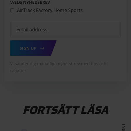
VÆLG NYHEDSBREV
AirTrack Factory Home Sports
SIGN UP
Vi sänder dig månatliga nyhetsbrev med tips och
rabatter.
FORTSÄTT LÄSA