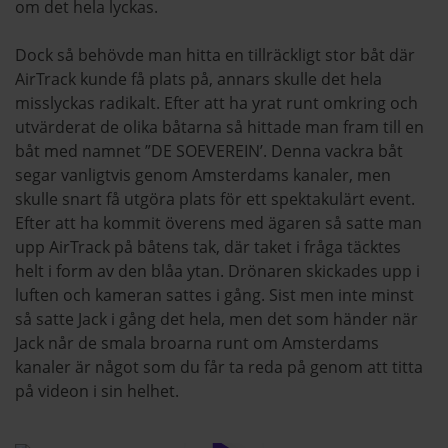
om det hela lyckas.
Dock så behövde man hitta en tillräckligt stor båt där
AirTrack kunde få plats på, annars skulle det hela
misslyckas radikalt. Efter att ha yrat runt omkring och
utvärderat de olika båtarna så hittade man fram till en
båt med namnet ”DE SOEVEREIN’. Denna vackra båt
segar vanligtvis genom Amsterdams kanaler, men
skulle snart få utgöra plats för ett spektakulärt event.
Efter att ha kommit överens med ägaren så satte man
upp AirTrack på båtens tak, där taket i fråga täcktes
helt i form av den blåa ytan. Drönaren skickades upp i
luften och kameran sattes i gång. Sist men inte minst
så satte Jack i gång det hela, men det som händer när
Jack når de smala broarna runt om Amsterdams
kanaler är något som du får ta reda på genom att titta
på videon i sin helhet.