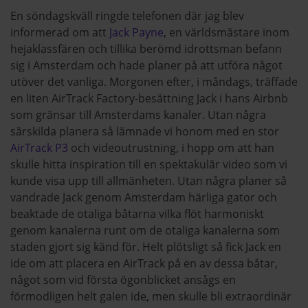
En söndagskväll ringde telefonen där jag blev
informerad om att
Jack Payne
, en världsmästare inom
hejaklassfären och tillika berömd idrottsman befann
sig i Amsterdam och hade planer på att utföra något
utöver det vanliga. Morgonen efter, i måndags, träffade
en liten AirTrack Factory-besättning Jack i hans Airbnb
som gränsar till Amsterdams kanaler. Utan några
särskilda planera så lämnade vi honom med en stor
AirTrack P3
och videoutrustning, i hopp om att han
skulle hitta inspiration till en spektakulär video som vi
kunde visa upp till allmänheten. Utan några planer så
vandrade Jack genom Amsterdam härliga gator och
beaktade de otaliga båtarna vilka flöt harmoniskt
genom kanalerna runt om de otaliga kanalerna som
staden gjort sig känd för. Helt plötsligt så fick Jack en
ide om att placera en AirTrack på en av dessa båtar,
något som vid första ögonblicket ansågs en
förmodligen helt galen ide, men skulle bli extraordinär