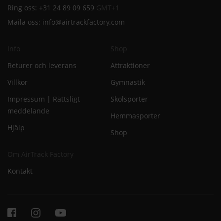
Ring oss:
+31 24 89 09 659
GMT+1
Maila oss:
info@airtrackfactory.com
Info
Shop
Returer och leverans
Attraktioner
Villkor
Gymnastik
Impressum | Rättsligt
Skolsporter
meddelande
Hemmasporter
Hjälp
Shop
Om AirTrack Factory
Kontakt