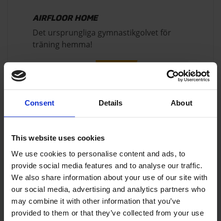
AIRFLOOR HOME
Det ursprungliga gymnastikgolvet för
träning hemma!
€
419,00
-17%
€
349,00
Consent
Details
About
This website uses cookies
We use cookies to personalise content and ads, to
provide social media features and to analyse our traffic.
HÄMTA UPPDATERINGAR I E-
POSTMEDDELANDET
We also share information about your use of our site with
our social media, advertising and analytics partners who
VÆLG NYHEDSBREV
may combine it with other information that you’ve
AirTrack Factory Home Sports
provided to them or that they’ve collected from your use