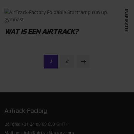
INSPIRATIE
WAT IS EEN AIRTRACK?
1
2
Bel ons:
+31 24 89 09 659
GMT+1
Mail ons:
info@airtrackfactory.com