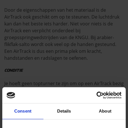
Door de eigenschappen van het materiaal is de
AirTrack ook geschikt om op te steunen. De luchtdruk
kan dan het beste iets harder. Niet voor niets is de
AirTrack een verplicht onderdeel bij
groepsspringwedstrijden van de KNGU. Bij arabier-
flikflak-salto wordt ook veel op de handen gesteund.
Een AirTrack is dus een prima plek om kracht,
handstanden en radslagen te oefenen.
CONDITIE
Je hoeft geen topturner te zijn om op een AirTrack bezig
te zijn. Elke sporter van elke leeftijd kan kruipen, lopen,
rennen, rollen of springen op een AirTrack. Door de
zachte, verende ondergrond is de AirTrack een toestel
wat spieren, gewrichten, coördinatie en balans
Consent
Details
About
versterkt! Met een beetje fantasie en voorbereiding
heb je in een mum van tijd een supergave gymles en