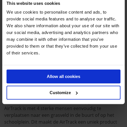
aan het einde…. Rode wangen, blije gezichten en zweet
This website uses cookies
op het voorhoofd.
We use cookies to personalise content and ads, to
provide social media features and to analyse our traffic.
SPELVORMEN
We also share information about your use of our site with
our social media, advertising and analytics partners who
Stoeispelen, veldafbakening, trefbal, of bossabal; met
may combine it with other information that you’ve
een beetje creatieve geest kom je tot een spel wat je
provided to them or that they’ve collected from your use
met behulp van de Airtrack tot een uniek en uitdagend
of their services.
spel kan maken. Er worden zelfs Airtracks gebruikt als
vliegend tapijt!
DE AIRTRACK BUITEN DE GYMZAAL
Allow all cookies
Een 8 meter AirTrack past in elke auto of bakfiets. De
Customize
tas heeft 6 handvaten waarmee je de AirTrack naar
buiten of naar de aula vervoert. Een opgeblazen
AirTrack is met 4 sterke mensen eenvoudig te
verplaatsen naar een grasveld in de buurt of op het
schoolplein. Dit maakt de AirTrack een uniek product