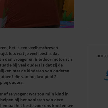
en, het is een veelbeschreven
jd. Iets wat je veel leest is dat
UITGE
n dan vroeger en hierdoor motorisch
atie bij veel ouders is dat zij de
elijken met de kinderen van anderen.
uipen? die van mij kruipt al 2
 bij ouders.
r af te vragen: wat zou mijn kind in
 helpen bij het aanleren van deze
allemaal het beste voor ons kind en we