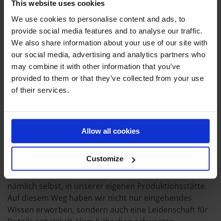
werden als eigenständige Elemente verwendet.
This website uses cookies
We use cookies to personalise content and ads, to
provide social media features and to analyse our traffic.
WAS MACHT UNSERE AIRTRACKS SO
We also share information about your use of our site with
BESONDERS?
our social media, advertising and analytics partners who
Wir haben sozusagen Pionierarbeit geleistet, wenn es
may combine it with other information that you’ve
um die AirTracks geht. Wir haben alles miterlebt, was
provided to them or that they’ve collected from your use
bei den verschiedenen Materialtypen oder
of their services.
Produktionstechniken schiefgehen kann, und haben
die Kunst, sie herzustellen, perfektioniert. Mit über 30
Jahren Erfahrung sind wir heute ein Experte für
Allow all cookies
aufblasbare Trainingsausrüstung.
Im vorigen Absatz verbirgt sich auch etwas, das
Customize
offensichtlich scheint, aber mittlerweile nicht mehr
selbstverständlich ist. Wir produzieren die AirTracks
nämlich selbst, in unserer eigenen Produktionsstätte.
Auf diesem Weg haben wir nicht nur eingehendes
Wissen erworben, sondern auch eine Leidenschaft für