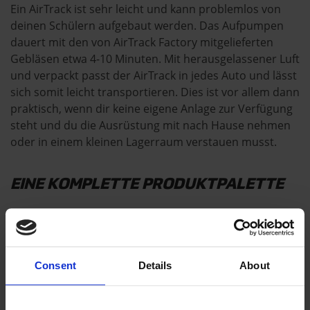
Ein AirTrack ist sehr leicht und kann problemlos von
deinen Schülern aufgebaut werden. Das Aufpumpen
dauert mit den von AirTrack Factory mitgelieferten
Gebläsen etwa 4-10 Minuten. Mit herausgelassener Luft
und verpackt passt der AirTrack in jedes Auto und lässt
sich somit leicht transportieren. Dies ist vor allem dann
praktisch, wenn dir keine eigene Anlage zur Verfügung
steht und du die Ausrüstung mit nach Hause nehmen
oder in einem kleinen Lagerraum verstauen musst.
EINE KOMPLETTE PRODUKTPALETTE
Mit dem AirTrack hat damals alles für uns angefangen,
aber wir haben nicht still gestanden. Wir haben eine
ganze Produktpalette mit weichen und aufblasbaren
Geräten entwickelt, die durch die vielen der bereits
Consent
Details
About
oben genannten Argumente bestechen. Einige der
Geräte werden am AirTrack befestigt, andere wiederum