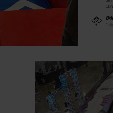
de 
CEN
IM
Fai