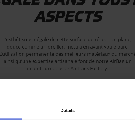
ÉGALÉ DANS TOUS 
ASPECTS
L’esthétisme inégalé de cette surface de réception plane,
douce comme un oreiller, mettra en avant votre parc.
L’utilisation permanente des meilleurs matériaux du march
ainsi qu’une expertise artisanale font de notre AirBag un
incontournable de AirTrack Factory.
Details