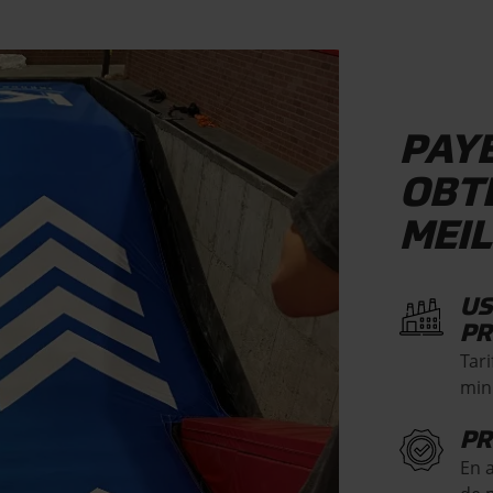
PAYE
OBT
MEI
US
PR
Tari
min
PR
En 