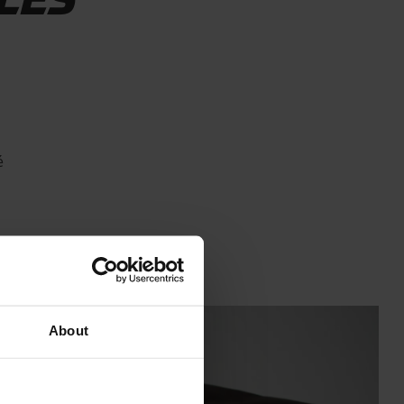
LES
é
About