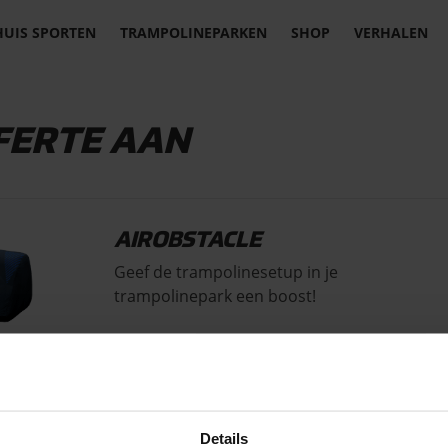
HUIS SPORTEN
TRAMPOLINEPARKEN
SHOP
VERHALEN
FERTE AAN
AIROBSTACLE
Geef de trampolinesetup in je
trampolinepark een boost!
VARIANT
Details