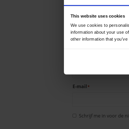
"
" geeft vereiste velden a
*
This website uses cookies
We use cookies to personalis
CONTACTG
information about your use of
other information that you’ve
Bedrijfsnaam
E-mail
*
Schrijf me in voor de n