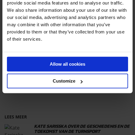
provide social media features and to analyse our traffic.
We also share information about your use of our site with
AIRBAG S
our social media, advertising and analytics partners who
may combine it with other information that you’ve
provided to them or that they’ve collected from your use
of their services.
WIL JE MEER WETEN OVER DE
AIRBAG S
Allow all cookies
PRAAT MET ONZE EXPERT
MAARTEN
AIRSUPPORT
Customize
LEES MEER
KATE SARISSKA OVER DE GESCHIEDENIS EN DE
TOEKOMST VAN DE TURNSPORT