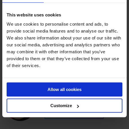
Quelle est la durée de vie d'un AirTrack ?
This website uses cookies
We use cookies to personalise content and ads, to
Il y a-t-il un gonfleur dans ma commande ?
provide social media features and to analyse our traffic.
We also share information about your use of our site with
our social media, advertising and analytics partners who
Dans quel délai sera livré mon AirBoard ?
may combine it with other information that you’ve
provided to them or that they’ve collected from your use
of their services.
Pouvez-vous utiliser un AirTrack à l'extérieur ?
Allow all cookies
BESOIN DE PLUS D'AIDE ?
DISCUTEZ AVEC UN EXPERT
Customize
NOUS CONTACTER